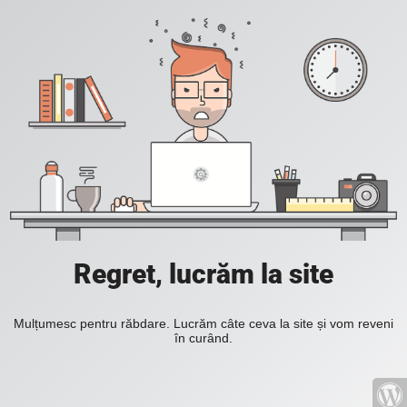
Regret, lucrăm la site
Mulțumesc pentru răbdare. Lucrăm câte ceva la site și vom reveni
în curând.